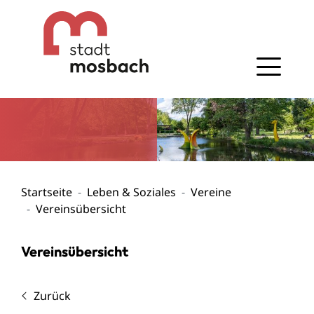
Gehe zum Navigationsbereich
Gehe zum Inhalt
Startseite
Leben & Soziales
Vereine
Vereinsübersicht
Vereinsübersicht
Zurück