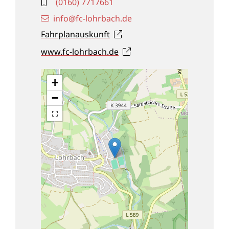
(01
60) 7
71
76
61
info@fc-lohrbach.de
Fahrplanauskunft
www.fc-lohrbach.de
+
−