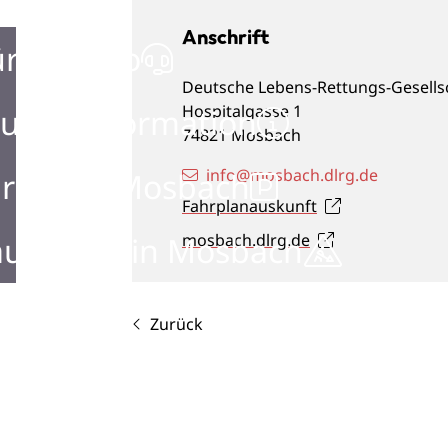
Anschrift
ürgerbüro
Deutsche Lebens-Rettungs-Gesells
Hospitalgasse 1
urist Information
74821
Mosbach
info@mosbach.dlrg.de
rken in Mosbach
Fahrplanauskunft
ustellen in Mosbach
mosbach.dlrg.de
Zurück