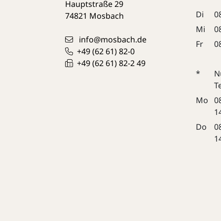
Hauptstraße 29
Di
0
74821
Mosbach
Mi
0
info@mosbach.de
Fr
0
+49 (62
61) 82-0
+49 (62
61) 82-2
49
*
N
T
Mo
0
1
Do
0
1