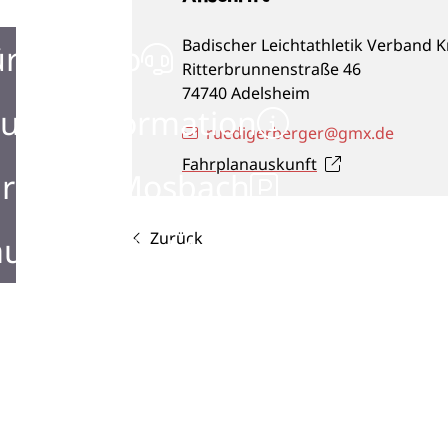
Badischer Leichtathletik Verband 
ürgerbüro
Ritterbrunnenstraße 46
74740
Adelsheim
urist Information
ruedigerberger@gmx.de
Fahrplanauskunft
rken in Mosbach
Zurück
ustellen in Mosbach