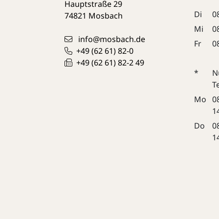
Hauptstraße 29
Di
0
74821
Mosbach
Mi
0
info@mosbach.de
Fr
0
+49 (62
61) 82-0
+49 (62
61) 82-2
49
*
N
T
Mo
0
1
Do
0
1