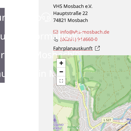
VHS Mosbach e.V.
Hauptstraße 22
ürgerbüro
74821
Mosbach
info@vhs-mosbach.de
urist Information
(0
62
61) 91
86
60-0
Fahrplanauskunft
rken in Mosbach
+
ustellen in Mosbach
−