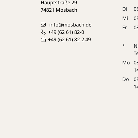
Hauptstraße 29
Di
0
74821
Mosbach
Mi
0
info@mosbach.de
Fr
0
+49 (62
61) 82-0
+49 (62
61) 82-2
49
*
N
T
Mo
0
1
Do
0
1