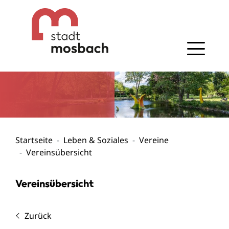
Gehe zum Navigationsbereich
Gehe zum Inhalt
Startseite
Leben & Soziales
Vereine
Vereinsübersicht
Vereinsübersicht
Zurück