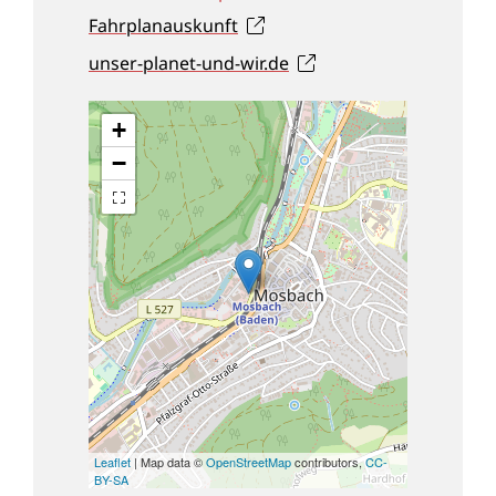
Fahrplanauskunft
unser-planet-und-wir.de
+
−
Leaflet
| Map data ©
OpenStreetMap
contributors,
CC-
BY-SA