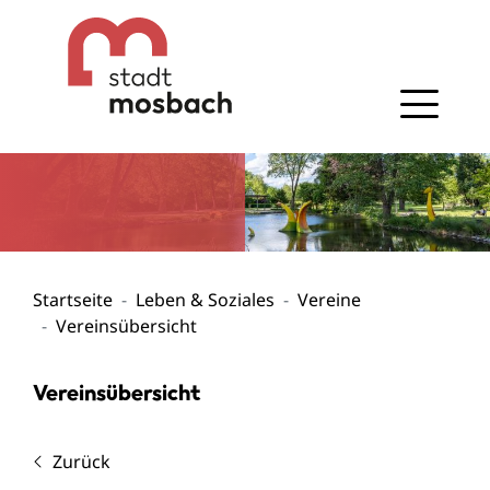
Gehe zum Navigationsbereich
Gehe zum Inhalt
Startseite
Leben & Soziales
Vereine
Vereinsübersicht
Vereinsübersicht
Zurück