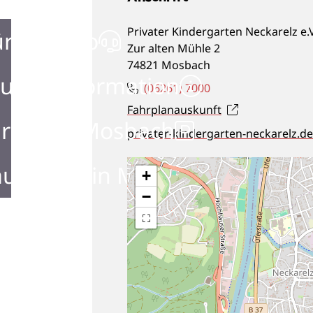
Privater Kindergarten Neckarelz e.V
ürgerbüro
Zur alten Mühle 2
74821
Mosbach
urist Information
(0
62
61) 70
00
Fahrplanauskunft
rken in Mosbach
privater-kindergarten-neckarelz.de
ustellen in Mosbach
+
−