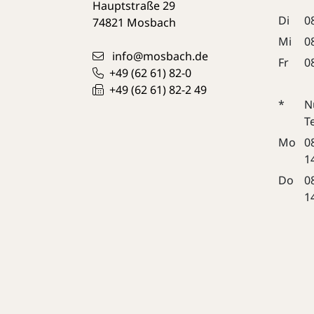
Hauptstraße 29
Di
0
74821
Mosbach
Mi
0
info@mosbach.de
Fr
0
+49 (62
61) 82-0
+49 (62
61) 82-2
49
*
N
T
Mo
0
1
Do
0
1