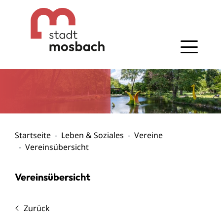
Gehe zum Navigationsbereich
Gehe zum Inhalt
Startseite
Leben & Soziales
Vereine
Vereinsübersicht
Vereinsübersicht
Zurück