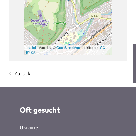
Leaflet
| Map data ©
OpenStreetMap
contributors,
CC-
BY-SA
Zurück
Oft gesucht
Ukraine