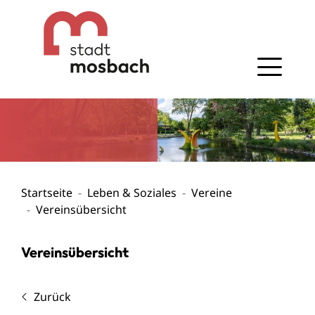
Gehe zum Navigationsbereich
Gehe zum Inhalt
Startseite
Leben & Soziales
Vereine
Vereinsübersicht
Vereinsübersicht
Zurück