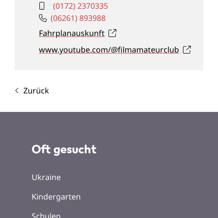
(01
72) 2
37
03
35
(0
62
61) 89
39
88
Fahrplanauskunft
www.youtube.com/@filmamateurclub
Zurück
Oft gesucht
Ukraine
Kindergarten
Schulen