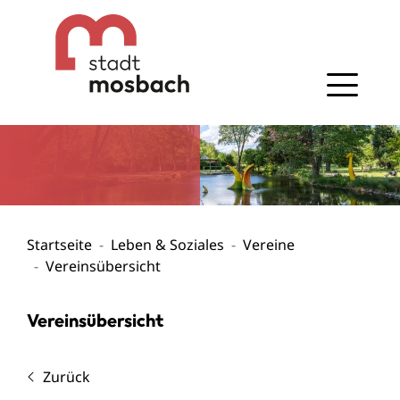
Gehe zum Navigationsbereich
Gehe zum Inhalt
Startseite
Leben & Soziales
Vereine
Vereinsübersicht
Vereinsübersicht
Zurück