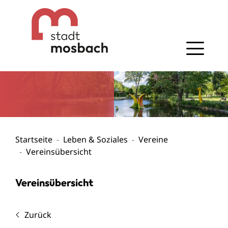
Gehe zum Navigationsbereich
Gehe zum Inhalt
Startseite
Leben & Soziales
Vereine
Vereinsübersicht
Vereinsübersicht
Zurück