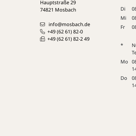
Hauptstraße 29
Di
0
74821
Mosbach
Mi
0
info@mosbach.de
Fr
0
+49 (62
61) 82-0
+49 (62
61) 82-2
49
*
N
T
Mo
0
1
Do
0
1