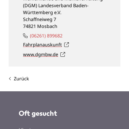
(DGM) Landesverband Baden-
Württemberg e.V.
Schaffneiweg 7
74821
Mosbach
(0
62
61) 89
96
82
Fahrplanauskunft
www.dgmbw.de
Zurück
Oft gesucht