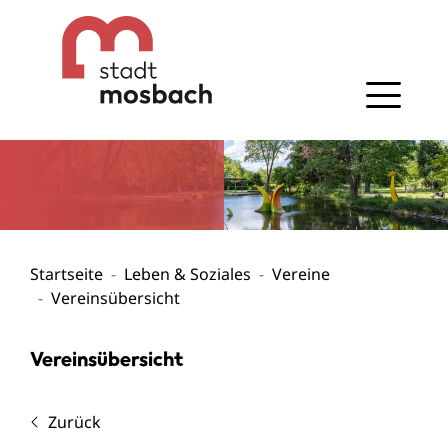
Gehe zum Navigationsbereich
Gehe zum Inhalt
Startseite
Leben & Soziales
Vereine
Vereinsübersicht
Vereinsübersicht
Zurück