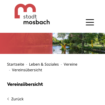
Gehe zum Navigationsbereich
Gehe zum Inhalt
Startseite
Leben & Soziales
Vereine
Vereinsübersicht
Vereinsübersicht
Zurück