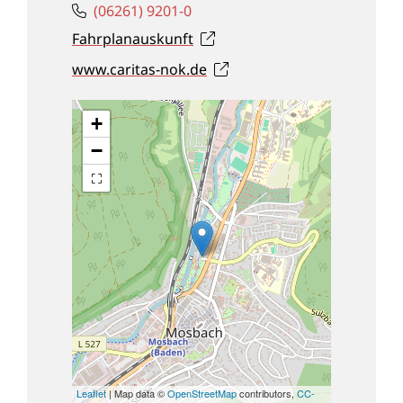
(0
62
61) 92
01-0
Fahrplanauskunft
www.caritas-nok.de
+
−
Leaflet
| Map data ©
OpenStreetMap
contributors,
CC-