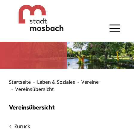
Gehe zum Navigationsbereich
Gehe zum Inhalt
Startseite
Leben & Soziales
Vereine
Vereinsübersicht
Vereinsübersicht
Zurück