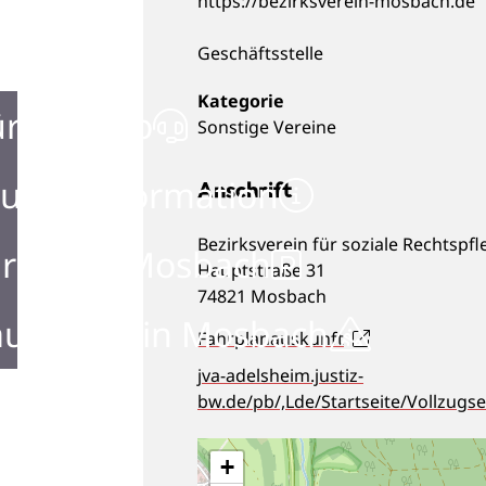
https://bezirksverein-mosbach.de
Geschäftsstelle
ürgerbüro
Sonstige Vereine
urist Information
Anschrift
Bezirksverein für soziale Rechtsp
rken in Mosbach
Hauptstraße 31
74821
Mosbach
ustellen in Mosbach
Fahrplanauskunft
jva-adelsheim.justiz-
bw.de/pb/,Lde/Startseite/Vollzug
+