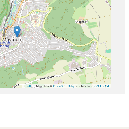
Leaflet
| Map data ©
OpenStreetMap
contributors,
CC-BY-SA