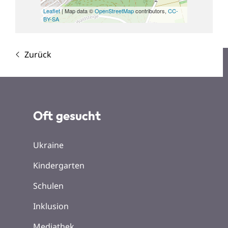
Leaflet
| Map data ©
OpenStreetMap
contributors,
CC-
BY-SA
Zurück
Oft gesucht
Ukraine
Kindergarten
Schulen
Inklusion
Mediathek