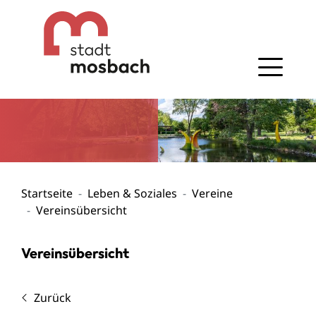
Gehe zum Navigationsbereich
Gehe zum Inhalt
Startseite
Leben & Soziales
Vereine
Vereinsübersicht
Vereinsübersicht
Zurück