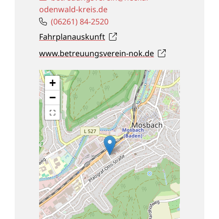
odenwald-kreis.de
(0
62
61) 84-25
20
Fahrplanauskunft
www.betreuungsverein-nok.de
+
−