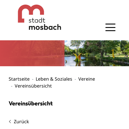
Gehe zum Navigationsbereich
Gehe zum Inhalt
Startseite
Leben & Soziales
Vereine
Vereinsübersicht
Vereinsübersicht
Zurück