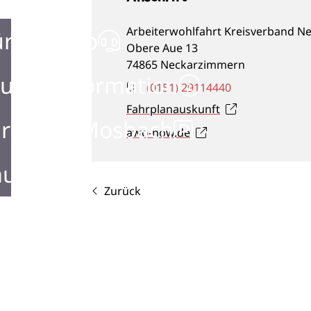
Arbeiterwohlfahrt Kreisverband N
ürgerbüro
Obere Aue 13
74865
Neckarzimmern
urist Information
(01
51) 29
11
44
40
Fahrplanauskunft
rken in Mosbach
awo-now.de
ustellen in Mosbach
Zurück