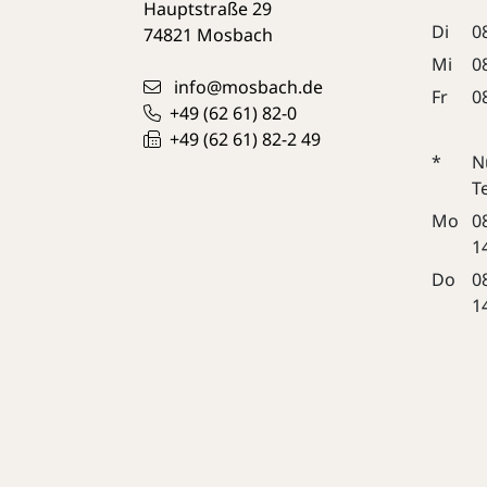
Hauptstraße 29
Di
0
74821
Mosbach
Mi
0
info@mosbach.de
Fr
0
+49 (62
61) 82-0
+49 (62
61) 82-2
49
*
N
T
Mo
0
1
Do
0
1