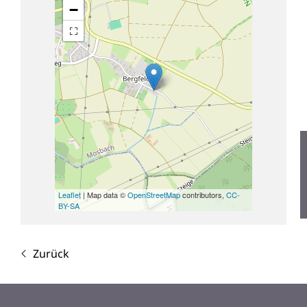
−
Leaflet
| Map data ©
OpenStreetMap
contributors,
CC-
BY-SA
Zurück