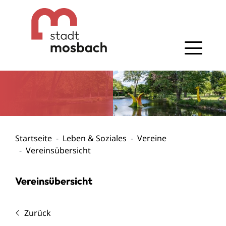
Gehe zum Navigationsbereich
Gehe zum Inhalt
Startseite
Leben & Soziales
Vereine
Vereinsübersicht
Vereinsübersicht
Zurück