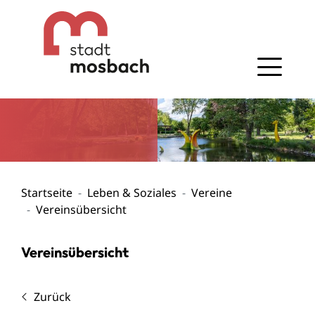
Gehe zum Navigationsbereich
Gehe zum Inhalt
Startseite
Leben & Soziales
Vereine
Vereinsübersicht
Vereinsübersicht
Zurück