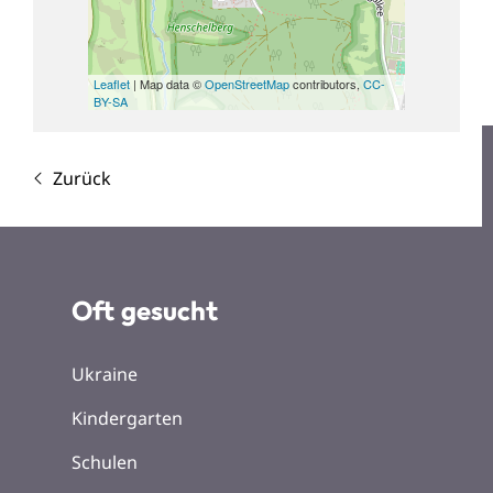
Leaflet
| Map data ©
OpenStreetMap
contributors,
CC-
BY-SA
Zurück
Oft gesucht
Ukraine
Kindergarten
Schulen