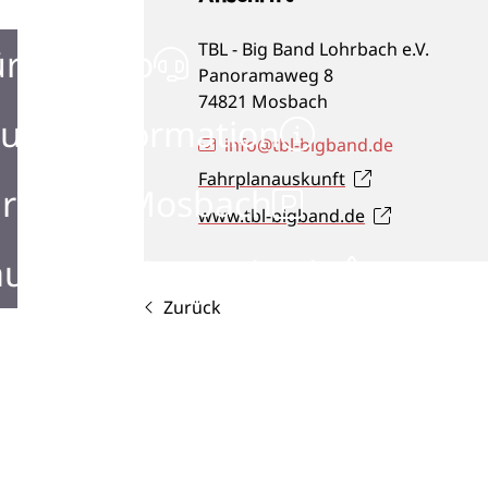
TBL - Big Band Lohrbach e.V.
ürgerbüro
Panoramaweg 8
74821
Mosbach
urist Information
info@tbl-bigband.de
Fahrplanauskunft
rken in Mosbach
www.tbl-bigband.de
ustellen in Mosbach
Zurück