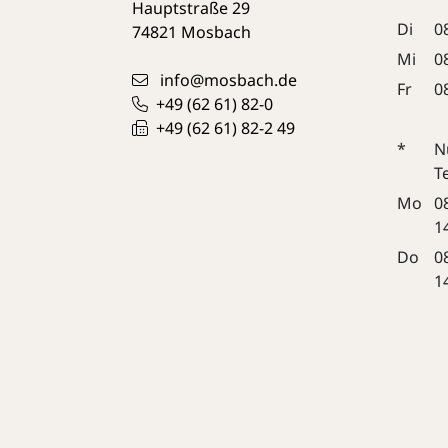
Hauptstraße 29
Di
0
74821
Mosbach
Mi
0
info@mosbach.de
Fr
0
+49 (62
61) 82-0
+49 (62
61) 82-2
49
*
N
T
Mo
0
1
Do
0
1