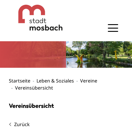
Gehe zum Navigationsbereich
Gehe zum Inhalt
Startseite
Leben & Soziales
Vereine
Vereinsübersicht
Vereinsübersicht
Zurück