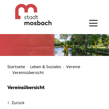
Gehe zum Navigationsbereich
Gehe zum Inhalt
Startseite
Leben & Soziales
Vereine
Vereinsübersicht
Vereinsübersicht
Zurück